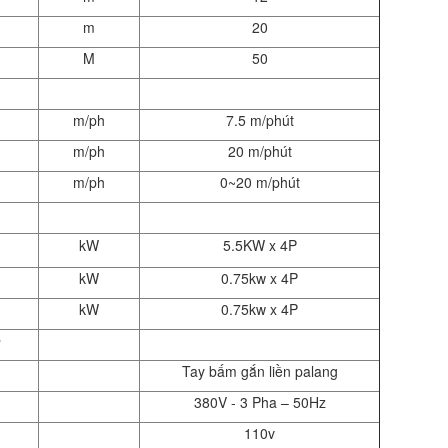
m
20
M
50
m/ph
7.5 m/phút
m/ph
20 m/phút
m/ph
0~20 m/phút
kW
5.5KW x 4P
kW
0.75kw x 4P
kW
0.75kw x 4P
ộ
Tay bấm gắn liền palang
380V - 3 Pha – 50Hz
110v