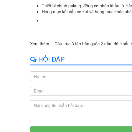
Thiết bị chính palang, động cơ nhập khẩu từ Hà
Hạng mục kết cấu cơ khí và hạng mục khác phải 
1 An Giang2 Bà Rịa-Vũng Tàu3 Bạc Liêu4 Bắc Kạn5 Bắc Giang6 Bắc Ninh7 Bến Tre8 B
Đồng Nai20 Đồng Tháp21 Gia Lai22 Hà Giang23 Hà Nam24 Hà Nội (TP)25 Hà Tây26 Hà
Châu37 Lào Cai38 Lạng Sơn39 Lâm Đồng40 Long An41 Nam Định42 Nghệ An43 Ninh Bình
Thái Bình56 Thái Nguyên57 Thanh Hóa58 Thừa Thiên - Huế59 Tiền Giang60 Trà Vinh61 T
64 Yên Bái
Xem thêm :
Cầu trục 3 tấn hàn quốc 2 dầm đôi khẩu
HỎI ĐÁP