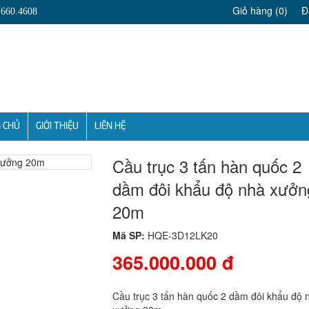
Giỏ hàng
(0)
Đ
.660.4608
 CHỦ
GIỚI THIỆU
LIÊN HỆ
Cầu trục 3 tấn hàn quốc 2
dầm đôi khẩu độ nhà xưởn
20m
Mã SP:
HQE-3D12LK20
365.000.000 đ
Cầu trục 3 tấn hàn quốc 2 dầm đôi khẩu độ 