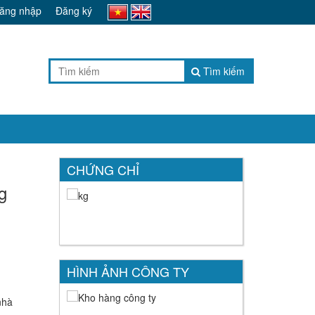
ăng nhập
Đăng ký
Tìm kiếm
CHỨNG CHỈ
g
HÌNH ẢNH CÔNG TY
nhà