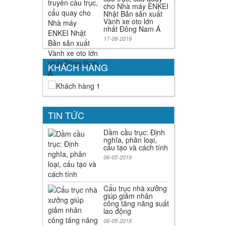
cho Nhà máy ENKEI
Nhật Bản sản xuất
Vành xe oto lớn
nhất Đông Nam Á
17-08-2019
KHÁCH HÀNG
TIN TỨC
Dầm cầu trục: Định
nghĩa, phân loại,
cấu tạo và cách tính
06-05-2018
Cẩu trục nhà xưởng
giúp giảm nhân
công tăng năng suất
lao động
06-05-2018