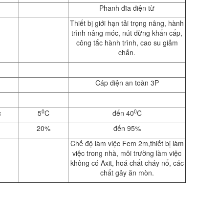
Phanh đĩa điện từ
Thiết bị giới hạn tải trọng nâng, hành
trình nâng móc, nút dừng khẩn cấp,
công tắc hành trình, cao su giảm
chấn.
Cáp điện an toàn 3P
0
0
c
5
C
đến 40
C
20%
đến 95%
Chế độ làm việc Fem 2m,thiết bị làm
việc trong nhà, môi trường làm việc
không có Axit, hoá chất cháy nổ, các
chất gây ăn mòn.