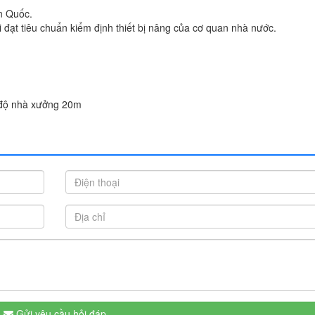
n Quốc.
đạt tiêu chuẩn kiểm định thiết bị nâng của cơ quan nhà nước.
ình Dương9 Bình Định10 Bình Phước11 Bình Thuận12 Cà Mau13 Cao Bằng14 Cần Thơ (TP)15 Đà Nẵng (TP)16 Đắk Lắk17 Đắk Nông
 Tĩnh27 Hải Dương28 Hải Phòng (TP)29 Hòa Bình30 Hồ Chí Minh (TP)31 Hậu Giang32 Hưng Yên33 Khánh Hòa34 Kiên Giang35
44 Ninh Thuận45 Phú Thọ46 Phú Yên47 Quảng Bình48 Quảng Nam49 Quảng Ngãi50 Quảng Ninh51 Quảng Trị52 Sóc Trăng53 Sơn L
uyên Quang62 Vĩnh Long63 Vĩnh Phúc
 độ nhà xưởng 20m
Gửi yêu cầu hỏi đáp