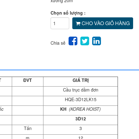
xưởng 20m
Chọn số lượng :
CHO VÀO GIỎ HÀNG
Chia sẻ
T
ĐVT
GIÁ TRỊ
Cầu trục dầm đơn
HQE-3D12LK15
ốc
KH
(KOREA HOIST)
3D12
Tấn
3
m
12