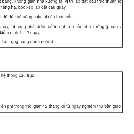
bằng, không gian nhà xưởng tại vị trí lắp đặt cầu trục thuận lợi
nâng hạ, bốc xếp lắp đặt cẩu quay
đỡ đủ khả năng chịu tải của toàn cẩu.
quay, tải nâng phải được bố trí đặt trên nền nhà xưởng (phạm vi
 kiểm định 1 – 2 ngày.
: Tải trọng nâng danh nghĩa)
ộ hệ thống cầu trục
iễn phí trong thời gian 12 tháng kể từ ngày nghiệm thu bàn giao