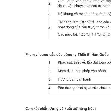
Cửa, lối ra vào nhà xưởng và mặt 
2
để xe vận chuyển và cẩu tự hành 
3
Hệ khung và móng nhà xưởng, cột 
Tải nâng làm vật thử tải cho cẩu 
hoạt động của cầu trục) trước khi
4
Các mức tải: 1.25*Q; 1.1*Q; Q (Q
Phạm vi cung cấp của công ty Thiết Bị Hàn Quốc
1
Khảo sát, thiết kế, lắp đặt toàn b
2
Kiểm định, cấp phép vận hành
3
Hướng dẫn vận hành
4
Bảo dưỡng thiết bị và sửa chữa m
Cam kết chất lượng và xuất xứ hàng hóa: