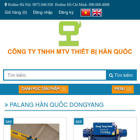
Hotline Hà Nội: 0975.046.936 Hotline Hồ Chí Minh: 090.660.4608
Giỏ hàng
(0)
Đăng nhập
Đăng ký
Tìm kiếm
DANH MỤC SẢN PHẨM
MENU
PALANG HÀN QUỐC DONGYANG
Mới
Mới