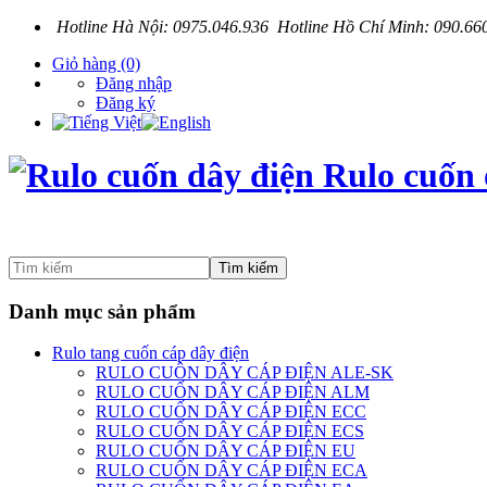
Hotline Hà Nội: 0975.046.936 Hotline Hồ Chí Minh: 090.66
Giỏ hàng
(0)
Đăng nhập
Đăng ký
Tìm kiếm
Danh mục sản phẩm
Rulo tang cuốn cáp dây điện
RULO CUÔN DÂY CÁP ĐIỆN ALE-SK
RULO CUỐN DÂY CÁP ĐIỆN ALM
RULO CUỐN DÂY CÁP ĐIỆN ECC
RULO CUỐN DÂY CÁP ĐIỆN ECS
RULO CUỐN DÂY CÁP ĐIỆN EU
RULO CUỐN DÂY CÁP ĐIỆN ECA