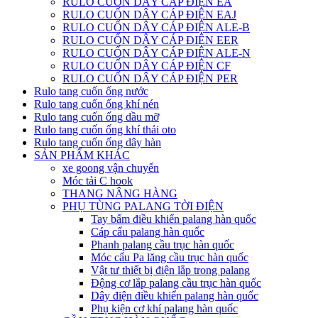
RULO CUỐN DÂY CÁP ĐIỆN EA
RULO CUỐN DÂY CÁP ĐIỆN EAJ
RULO CUỐN DÂY CÁP ĐIỆN ALE-B
RULO CUỐN DÂY CÁP ĐIỆN EER
RULO CUỐN DÂY CÁP ĐIỆN ALE-N
RULO CUỐN DÂY CÁP ĐIỆN CF
RULO CUỐN DÂY CÁP ĐIỆN PER
Rulo tang cuốn ống nước
Rulo tang cuốn ống khí nén
Rulo tang cuốn ống dầu mỡ
Rulo tang cuốn ống khí thải oto
Rulo tang cuốn ống dây hàn
SẢN PHẨM KHÁC
xe goong vận chuyển
Móc tải C hook
THANG NÂNG HÀNG
PHỤ TÙNG PALANG TỜI ĐIỆN
Tay bấm điều khiển palang hàn quốc
Cáp cẩu palang hàn quốc
Phanh palang cầu trục hàn quốc
Móc cẩu Pa lăng cầu trục hàn quốc
Vật tư thiết bị điện lắp trong palang
Động cơ lắp palang cầu trục hàn quốc
Dây điện điều khiển palang hàn quốc
Phụ kiện cơ khí palang hàn quốc