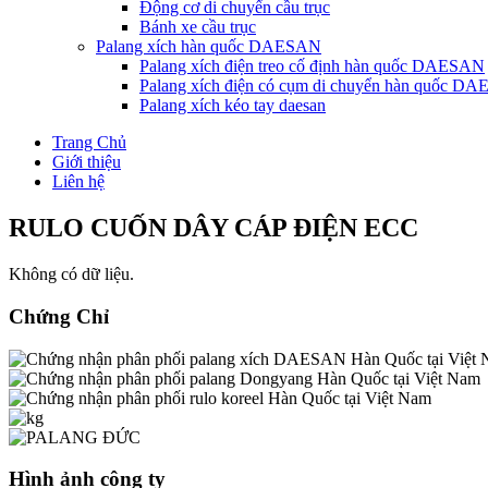
Động cơ di chuyển cầu trục
Bánh xe cầu trục
Palang xích hàn quốc DAESAN
Palang xích điện treo cố định hàn quốc DAESAN
Palang xích điện có cụm di chuyển hàn quốc D
Palang xích kéo tay daesan
Trang Chủ
Giới thiệu
Liên hệ
RULO CUỐN DÂY CÁP ĐIỆN ECC
Không có dữ liệu.
Chứng Chỉ
Hình ảnh công ty