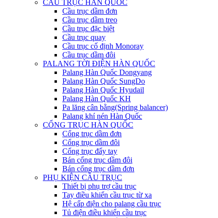
CẦU TRỤC HÀN QUỐC
Cầu trục dầm đơn
Cầu trục dầm treo
Cầu trục đặc biệt
Cầu trục quay
Cầu trục cố định Monoray
Cầu trục dầm đôi
PALANG TỜI ĐIỆN HÀN QUỐC
Palang Hàn Quốc Dongyang
Palang Hàn Quốc SungDo
Palang Hàn Quốc Hyudail
Palang Hàn Quốc KH
Pa lăng cân bằng(Spring balancer)
Palang khí nén Hàn Quốc
CỔNG TRỤC HÀN QUỐC
Cổng trục dầm đơn
Cổng trục dầm đôi
Cổng trục đẩy tay
Bán cổng trục dầm đôi
Bán cổng trục dầm đơn
PHỤ KIỆN CẦU TRỤC
Thiết bị phụ trợ cầu trục
Tay điều khiển cầu trục từ xa
Hệ cấp điện cho palang cầu trục
Tủ điện điều khiển cầu trục