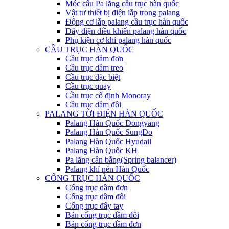
Móc cẩu Pa lăng cầu trục hàn quốc
Vật tư thiết bị điện lắp trong palang
Động cơ lắp palang cầu trục hàn quốc
Dây điện điều khiển palang hàn quốc
Phụ kiện cơ khí palang hàn quốc
CẦU TRỤC HÀN QUỐC
Cầu trục dầm đơn
Cầu trục dầm treo
Cầu trục đặc biệt
Cầu trục quay
Cầu trục cố định Monoray
Cầu trục dầm đôi
PALANG TỜI ĐIỆN HÀN QUỐC
Palang Hàn Quốc Dongyang
Palang Hàn Quốc SungDo
Palang Hàn Quốc Hyudail
Palang Hàn Quốc KH
Pa lăng cân bằng(Spring balancer)
Palang khí nén Hàn Quốc
CỔNG TRỤC HÀN QUỐC
Cổng trục dầm đơn
Cổng trục dầm đôi
Cổng trục đẩy tay
Bán cổng trục dầm đôi
Bán cổng trục dầm đơn