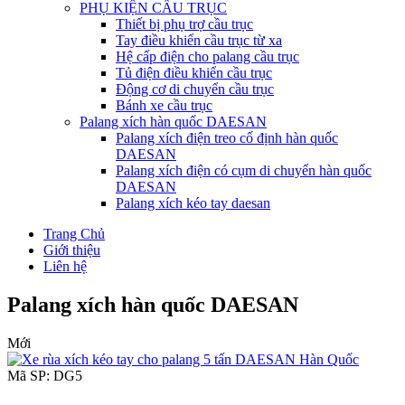
PHỤ KIỆN CẦU TRỤC
Thiết bị phụ trợ cầu trục
Tay điều khiển cầu trục từ xa
Hệ cấp điện cho palang cầu trục
Tủ điện điều khiển cầu trục
Động cơ di chuyển cầu trục
Bánh xe cầu trục
Palang xích hàn quốc DAESAN
Palang xích điện treo cố định hàn quốc
DAESAN
Palang xích điện có cụm di chuyển hàn quốc
DAESAN
Palang xích kéo tay daesan
Trang Chủ
Giới thiệu
Liên hệ
Palang xích hàn quốc DAESAN
Mới
Mã SP: DG5