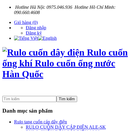
Hotline Hà Nội: 0975.046.936 Hotline Hồ Chí Minh:
090.660.4608
Giỏ hàng
(0)
Đăng nhập
Đăng ký
Tìm kiếm
Danh mục sản phẩm
Rulo tang cuốn cáp dây điện
RULO CUÔN DÂY CÁP ĐIỆN ALE-SK