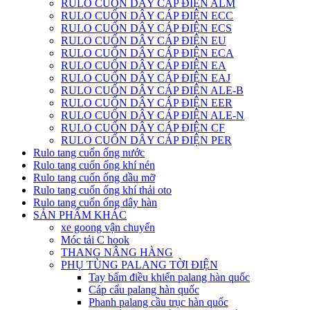
RULO CUỐN DÂY CÁP ĐIỆN ALM
RULO CUỐN DÂY CÁP ĐIỆN ECC
RULO CUỐN DÂY CÁP ĐIỆN ECS
RULO CUỐN DÂY CÁP ĐIỆN EU
RULO CUỐN DÂY CÁP ĐIỆN ECA
RULO CUỐN DÂY CÁP ĐIỆN EA
RULO CUỐN DÂY CÁP ĐIỆN EAJ
RULO CUỐN DÂY CÁP ĐIỆN ALE-B
RULO CUỐN DÂY CÁP ĐIỆN EER
RULO CUỐN DÂY CÁP ĐIỆN ALE-N
RULO CUỐN DÂY CÁP ĐIỆN CF
RULO CUỐN DÂY CÁP ĐIỆN PER
Rulo tang cuốn ống nước
Rulo tang cuốn ống khí nén
Rulo tang cuốn ống dầu mỡ
Rulo tang cuốn ống khí thải oto
Rulo tang cuốn ống dây hàn
SẢN PHẨM KHÁC
xe goong vận chuyển
Móc tải C hook
THANG NÂNG HÀNG
PHỤ TÙNG PALANG TỜI ĐIỆN
Tay bấm điều khiển palang hàn quốc
Cáp cẩu palang hàn quốc
Phanh palang cầu trục hàn quốc