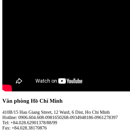
Văn phòng Hồ Chí Minh
410B/15 Hau Giang Street, 12 Ward, 6 Dist, Ho Chi Minh
Hotline: 0906.604.608-0981650268-0934948186-0961278397
Tel: +84.028.62901378/88/99
Fax: +84.028.38170876