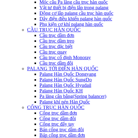
Móc cẩu Pa lăng cầu trục hàn quốc
Vật tư thiết bị điện lắp trong palang
Động cơ lắp palang cầu trục hàn quốc
Dây điện điều khiển palang hàn quốc
Phụ kiện cơ khí palang hàn quốc
CẦU TRỤC HÀN QUỐC
Cầu trục dầm đơn
Cầu trục dầm treo
Cầu trục đặc biệt
Cầu trục quay
Cầu trục cố định Monoray
Cầu trục dầm đôi
PALANG TỜI ĐIỆN HÀN QUỐC
Palang Hàn Quốc Dongyang
Palang Hàn Quốc SungDo
Palang Hàn Quốc Hyudail
Palang Hàn Quốc KH
Pa lăng cân bằng(Spring balancer)
Palang khí nén Hàn Quốc
CỔNG TRỤC HÀN QUỐC
Cổng trục dầm đơn
Cổng trục dầm đôi
Cổng trục đẩy tay
Bán cổng trục dầm đôi
Bán cổng trục dầm đơn