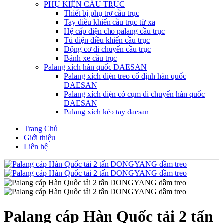
PHỤ KIỆN CẦU TRỤC
Thiết bị phụ trợ cầu trục
Tay điều khiển cầu trục từ xa
Hệ cấp điện cho palang cầu trục
Tủ điện điều khiển cầu trục
Động cơ di chuyển cầu trục
Bánh xe cầu trục
Palang xích hàn quốc DAESAN
Palang xích điện treo cố định hàn quốc
DAESAN
Palang xích điện có cụm di chuyển hàn quốc
DAESAN
Palang xích kéo tay daesan
Trang Chủ
Giới thiệu
Liên hệ
Palang cáp Hàn Quốc tải 2 tấn