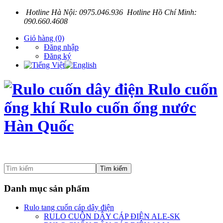
Hotline Hà Nội: 0975.046.936 Hotline Hồ Chí Minh:
090.660.4608
Giỏ hàng
(0)
Đăng nhập
Đăng ký
Tìm kiếm
Danh mục sản phẩm
Rulo tang cuốn cáp dây điện
RULO CUÔN DÂY CÁP ĐIỆN ALE-SK