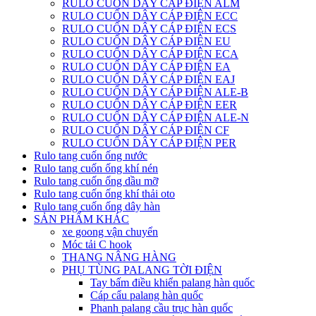
RULO CUỐN DÂY CÁP ĐIỆN ALM
RULO CUỐN DÂY CÁP ĐIỆN ECC
RULO CUỐN DÂY CÁP ĐIỆN ECS
RULO CUỐN DÂY CÁP ĐIỆN EU
RULO CUỐN DÂY CÁP ĐIỆN ECA
RULO CUỐN DÂY CÁP ĐIỆN EA
RULO CUỐN DÂY CÁP ĐIỆN EAJ
RULO CUỐN DÂY CÁP ĐIỆN ALE-B
RULO CUỐN DÂY CÁP ĐIỆN EER
RULO CUỐN DÂY CÁP ĐIỆN ALE-N
RULO CUỐN DÂY CÁP ĐIỆN CF
RULO CUỐN DÂY CÁP ĐIỆN PER
Rulo tang cuốn ống nước
Rulo tang cuốn ống khí nén
Rulo tang cuốn ống dầu mỡ
Rulo tang cuốn ống khí thải oto
Rulo tang cuốn ống dây hàn
SẢN PHẨM KHÁC
xe goong vận chuyển
Móc tải C hook
THANG NÂNG HÀNG
PHỤ TÙNG PALANG TỜI ĐIỆN
Tay bấm điều khiển palang hàn quốc
Cáp cẩu palang hàn quốc
Phanh palang cầu trục hàn quốc