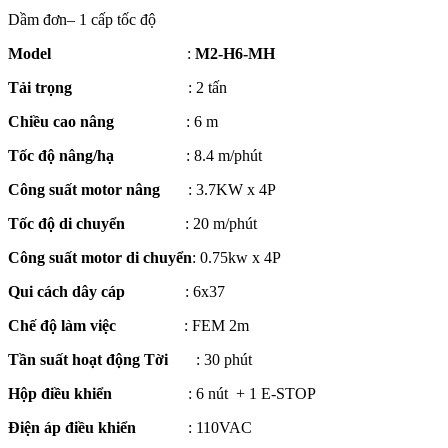
Dầm đơn– 1 cấp tốc độ
Model
:
M2-H6-MH
Tải trọng
: 2 tấn
Chiều cao nâng
: 6 m
Tốc độ nâng/hạ
: 8.4 m/phút
Công suất motor nâng
: 3.7KW x 4P
Tốc độ di chuyển
: 20 m/phút
Công suất motor di chuyển
: 0.75kw x 4P
Qui cách dây cáp
: 6x37
Chế độ làm việc
: FEM 2m
Tần suất hoạt động Tời
: 30 phút
Hộp điều khiển
: 6 nút
+ 1 E-STOP
Điện áp điều khiển
: 110VAC