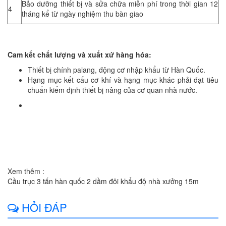
Bảo dưỡng thiết bị và sửa chữa miễn phí trong thời gian 12
4
tháng kể từ ngày nghiệm thu bàn giao
Cam kết chất lượng và xuất xứ hàng hóa:
Thiết bị chính palang, động cơ nhập khẩu từ Hàn Quốc.
Hạng mục kết cấu cơ khí và hạng mục khác phải đạt tiêu
chuẩn kiểm định thiết bị nâng của cơ quan nhà nước.
1 An Giang2 Bà Rịa-Vũng Tàu3 Bạc Liêu4 Bắc Kạn5 Bắc Giang6 Bắc Ninh7 Bến Tre8 Bình Dương9 Bình Định10
Bình Phước11 Bình Thuận12 Cà Mau13 Cao Bằng14 Cần Thơ (TP)15 Đà Nẵng (TP)16 Đắk Lắk17 Đắk Nông18
Điện Biên19 Đồng Nai20 Đồng Tháp21 Gia Lai22 Hà Giang23 Hà Nam24 Hà Nội (TP)25 Hà Tây26 Hà Tĩnh27
Hải Dương28 Hải Phòng (TP)29 Hòa Bình30 Hồ Chí Minh (TP)31 Hậu Giang32 Hưng Yên33 Khánh Hòa34 Kiên
Giang35 Kon Tum36 Lai Châu37 Lào Cai38 Lạng Sơn39 Lâm Đồng40 Long An41 Nam Định42 Nghệ An43 Ninh
Bình44 Ninh Thuận45 Phú Thọ46 Phú Yên47 Quảng Bình48 Quảng Nam49 Quảng Ngãi50 Quảng Ninh51 Quảng
Trị52 Sóc Trăng53 Sơn La54 Tây Ninh55 Thái Bình56 Thái Nguyên57 Thanh Hóa58 Thừa Thiên - Huế59 Tiền
Giang60 Trà Vinh61 Tuyên Quang62 Vĩnh Long63 Vĩnh Phúc
64 Yên Bái
Xem thêm :
Cầu trục 3 tấn hàn quốc 2 dầm đôi khẩu độ nhà xưởng 15m
HỎI ĐÁP