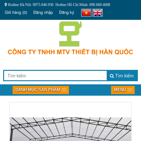
Hotline Hà Nội: 0975.046.936 Hotline Hồ Chí Minh: 090.660.4608
Giỏ hàng
(0)
Đăng nhập
Đăng ký
Tìm kiếm
DANH MỤC SẢN PHẨM
MENU