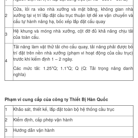
Cửa, lối ra vào nhà xưởng và mặt bằng, không gian nhà
2
xưởng tại vị trí lắp đặt cầu trục thuận lợi để xe vận chuyển và
cẩu tự hành nâng hạ, bốc xếp lắp đặt cẩu quay
Hệ khung và móng nhà xưởng, cột đỡ đủ khả năng chịu tải
3
của toàn cẩu.
Tải nâng làm vật thử tải cho cẩu quay, tải nâng phải được bố
trí đặt trên nền nhà xưởng (phạm vi hoạt động của cầu trục)
trước khi kiểm định 1 – 2 ngày.
4
Các mức tải: 1.25*Q; 1.1*Q; Q (Q: Tải trọng nâng danh
nghĩa)
Phạm vi cung cấp của công ty Thiết Bị Hàn Quốc
1
Khảo sát, thiết kế, lắp đặt toàn bộ hệ thống cầu trục
2
Kiểm định, cấp phép vận hành
3
Hướng dẫn vận hành