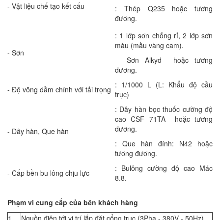
- Vật liệu chế tạo kết cấu
: Thép Q235 hoặc tương
đương.
: 1 lớp sơn chống rỉ, 2 lớp sơn
màu (mầu vàng cam).
- Sơn
Sơn Alkyd hoặc tương
đương.
: 1/1000 L (L: Khẩu độ cầu
- Độ võng dầm chính với tải trọng
trục)
: Dây hàn bọc thuốc cường độ
cao CSF 71TA hoặc tương
đương.
- Dây hàn, Que hàn
: Que hàn đính: N42 hoặc
tương đương.
: Bulông cường độ cao Mác
- Cấp bền bu lông chịu lực
8.8.
Phạm vi cung cấp của bên khách hàng
1
Nguồn điện tới vị trí lắp đặt cổng trục (3Pha - 380V - 50Hz)