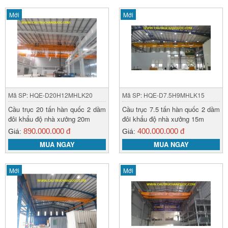
Mới
Mới
Mã SP: HQE-D20H12MHLK20
Mã SP: HQE-D7.5H9MHLK15
Cầu trục 20 tấn hàn quốc 2 dầm
Cầu trục 7.5 tấn hàn quốc 2 dầm
đôi khẩu độ nhà xưởng 20m
đôi khẩu độ nhà xưởng 15m
890.000.000 đ
400.000.000 đ
Giá:
Giá:
MUA NGAY
MUA NGAY
Mới
Mới