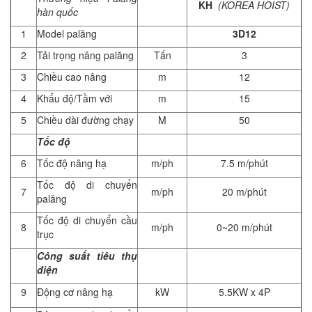
KH
(KOREA HOIST)
hàn quốc
1
Model palăng
3D12
2
Tải trọng nâng palăng
Tấn
3
3
Chiều cao nâng
m
12
4
Khẩu độ/Tầm với
m
15
5
Chiều dài đường chạy
M
50
Tốc độ
6
Tốc độ nâng hạ
m/ph
7.5 m/phút
Tốc độ di chuyển
7
m/ph
20 m/phút
palăng
Tốc độ di chuyển cầu
8
m/ph
0~20 m/phút
trục
Công suất tiêu thụ
điện
9
Động cơ nâng hạ
kW
5.5KW x 4P