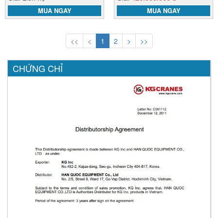
MUA NGAY
MUA NGAY
<<
<
1
2
>
>>
CHỨNG CHỈ