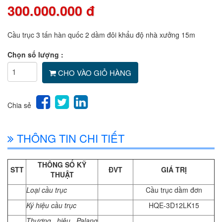
300.000.000 đ
Cầu trục 3 tấn hàn quốc 2 dầm đôi khẩu độ nhà xưởng 15m
Chọn số lượng :
CHO VÀO GIỎ HÀNG
Chia sẻ
THÔNG TIN CHI TIẾT
THÔNG SỐ KỸ
STT
ĐVT
GIÁ TRỊ
THUẬT
Loại cầu trục
Cầu trục dầm đơn
Ký hiệu cầu trục
HQE-3D12LK15
Thương hiệu Palang