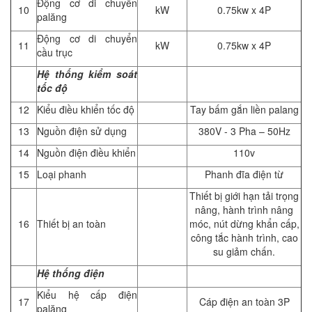
Động cơ di chuyển
10
kW
0.75kw x 4P
palăng
Động cơ di chuyển
11
kW
0.75kw x 4P
cầu trục
Hệ thống kiểm soát
tốc độ
12
Kiểu điều khiển tốc độ
Tay bấm gắn liền palang
13
Nguồn điện sử dụng
380V - 3 Pha – 50Hz
14
Nguồn điện điều khiển
110v
15
Loại phanh
Phanh đĩa điện từ
Thiết bị giới hạn tải trọng
nâng, hành trình nâng
16
Thiết bị an toàn
móc, nút dừng khẩn cấp,
công tắc hành trình, cao
su giảm chấn.
Hệ thống điện
Kiểu hệ cấp điện
17
Cáp điện an toàn 3P
palăng