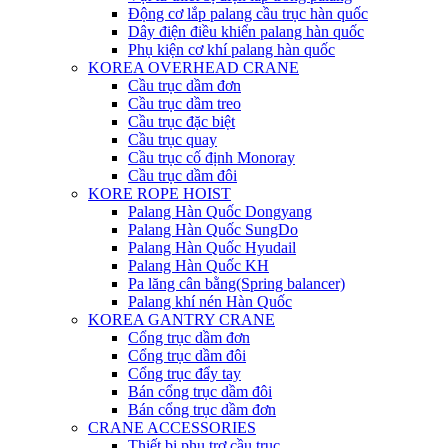
Động cơ lắp palang cầu trục hàn quốc
Dây điện điều khiển palang hàn quốc
Phụ kiện cơ khí palang hàn quốc
KOREA OVERHEAD CRANE
Cầu trục dầm đơn
Cầu trục dầm treo
Cầu trục đặc biệt
Cầu trục quay
Cầu trục cố định Monoray
Cầu trục dầm đôi
KORE ROPE HOIST
Palang Hàn Quốc Dongyang
Palang Hàn Quốc SungDo
Palang Hàn Quốc Hyudail
Palang Hàn Quốc KH
Pa lăng cân bằng(Spring balancer)
Palang khí nén Hàn Quốc
KOREA GANTRY CRANE
Cổng trục dầm đơn
Cổng trục dầm đôi
Cổng trục đẩy tay
Bán cổng trục dầm đôi
Bán cổng trục dầm đơn
CRANE ACCESSORIES
Thiết bị phụ trợ cầu trục