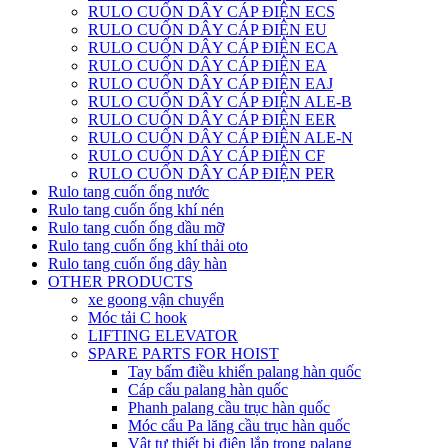
RULO CUỐN DÂY CÁP ĐIỆN ECS
RULO CUỐN DÂY CÁP ĐIỆN EU
RULO CUỐN DÂY CÁP ĐIỆN ECA
RULO CUỐN DÂY CÁP ĐIỆN EA
RULO CUỐN DÂY CÁP ĐIỆN EAJ
RULO CUỐN DÂY CÁP ĐIỆN ALE-B
RULO CUỐN DÂY CÁP ĐIỆN EER
RULO CUỐN DÂY CÁP ĐIỆN ALE-N
RULO CUỐN DÂY CÁP ĐIỆN CF
RULO CUỐN DÂY CÁP ĐIỆN PER
Rulo tang cuốn ống nước
Rulo tang cuốn ống khí nén
Rulo tang cuốn ống dầu mỡ
Rulo tang cuốn ống khí thải oto
Rulo tang cuốn ống dây hàn
OTHER PRODUCTS
xe goong vận chuyển
Móc tải C hook
LIFTING ELEVATOR
SPARE PARTS FOR HOIST
Tay bấm điều khiển palang hàn quốc
Cáp cẩu palang hàn quốc
Phanh palang cầu trục hàn quốc
Móc cẩu Pa lăng cầu trục hàn quốc
Vật tư thiết bị điện lắp trong palang