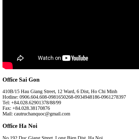
Office Sai Gon
410B/15 Hau Giang Street, 12 Ward, 6 Dist, Ho Chi Minh
Hotline: 0906.604.608-0981650268-0934948186-0961278397
Tel: +84.028.62901378/88/99
Fax: +84.028.38170876
Mail: cautruchanquoc@gmail.com
Office Ha Noi
No 192,Duc Giang Street, Long Bien Dist, Ha Noi