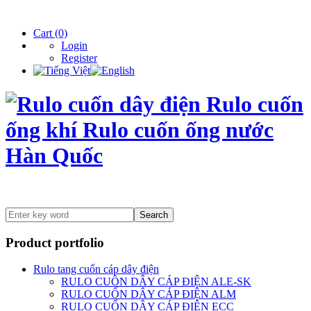
Hotline Hà Nội: 0975.046.936 Hotline Hồ Chí Minh: 090.660.4608
Cart
(0)
Login
Register
Search
Product portfolio
Rulo tang cuốn cáp dây điện
RULO CUÔN DÂY CÁP ĐIỆN ALE-SK
RULO CUỐN DÂY CÁP ĐIỆN ALM
RULO CUỐN DÂY CÁP ĐIỆN ECC