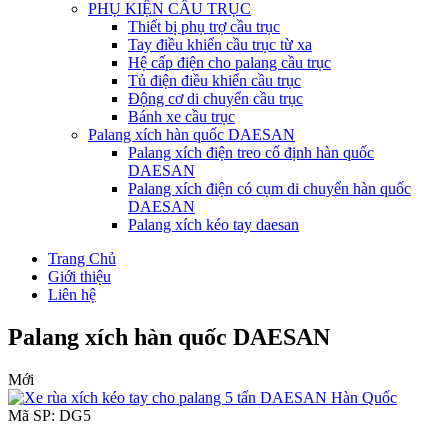
PHỤ KIỆN CẦU TRỤC
Thiết bị phụ trợ cầu trục
Tay điều khiển cầu trục từ xa
Hệ cấp điện cho palang cầu trục
Tủ điện điều khiển cầu trục
Động cơ di chuyển cầu trục
Bánh xe cầu trục
Palang xích hàn quốc DAESAN
Palang xích điện treo cố định hàn quốc
DAESAN
Palang xích điện có cụm di chuyển hàn quốc
DAESAN
Palang xích kéo tay daesan
Trang Chủ
Giới thiệu
Liên hệ
Palang xích hàn quốc DAESAN
Mới
Mã SP: DG5