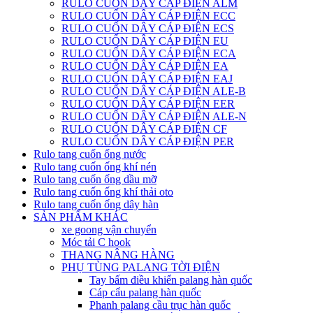
RULO CUỐN DÂY CÁP ĐIỆN ALM
RULO CUỐN DÂY CÁP ĐIỆN ECC
RULO CUỐN DÂY CÁP ĐIỆN ECS
RULO CUỐN DÂY CÁP ĐIỆN EU
RULO CUỐN DÂY CÁP ĐIỆN ECA
RULO CUỐN DÂY CÁP ĐIỆN EA
RULO CUỐN DÂY CÁP ĐIỆN EAJ
RULO CUỐN DÂY CÁP ĐIỆN ALE-B
RULO CUỐN DÂY CÁP ĐIỆN EER
RULO CUỐN DÂY CÁP ĐIỆN ALE-N
RULO CUỐN DÂY CÁP ĐIỆN CF
RULO CUỐN DÂY CÁP ĐIỆN PER
Rulo tang cuốn ống nước
Rulo tang cuốn ống khí nén
Rulo tang cuốn ống dầu mỡ
Rulo tang cuốn ống khí thải oto
Rulo tang cuốn ống dây hàn
SẢN PHẨM KHÁC
xe goong vận chuyển
Móc tải C hook
THANG NÂNG HÀNG
PHỤ TÙNG PALANG TỜI ĐIỆN
Tay bấm điều khiển palang hàn quốc
Cáp cẩu palang hàn quốc
Phanh palang cầu trục hàn quốc