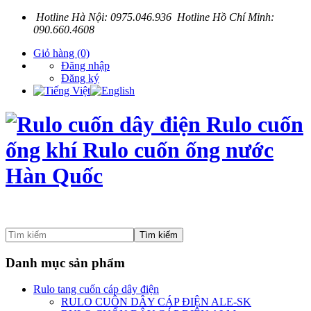
Hotline Hà Nội: 0975.046.936 Hotline Hồ Chí Minh:
090.660.4608
Giỏ hàng
(0)
Đăng nhập
Đăng ký
Tìm kiếm
Danh mục sản phẩm
Rulo tang cuốn cáp dây điện
RULO CUÔN DÂY CÁP ĐIỆN ALE-SK