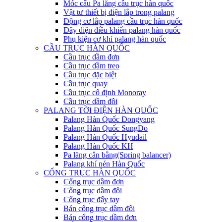
Móc cẩu Pa lăng cầu trục hàn quốc
Vật tư thiết bị điện lắp trong palang
Động cơ lắp palang cầu trục hàn quốc
Dây điện điều khiển palang hàn quốc
Phụ kiện cơ khí palang hàn quốc
CẦU TRỤC HÀN QUỐC
Cầu trục dầm đơn
Cầu trục dầm treo
Cầu trục đặc biệt
Cầu trục quay
Cầu trục cố định Monoray
Cầu trục dầm đôi
PALANG TỜI ĐIỆN HÀN QUỐC
Palang Hàn Quốc Dongyang
Palang Hàn Quốc SungDo
Palang Hàn Quốc Hyudail
Palang Hàn Quốc KH
Pa lăng cân bằng(Spring balancer)
Palang khí nén Hàn Quốc
CỔNG TRỤC HÀN QUỐC
Cổng trục dầm đơn
Cổng trục dầm đôi
Cổng trục đẩy tay
Bán cổng trục dầm đôi
Bán cổng trục dầm đơn