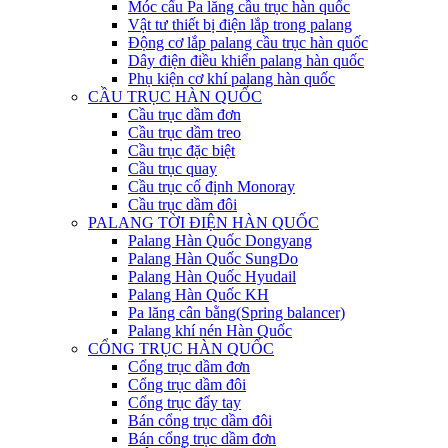
Móc cẩu Pa lăng cầu trục hàn quốc
Vật tư thiết bị điện lắp trong palang
Động cơ lắp palang cầu trục hàn quốc
Dây điện điều khiển palang hàn quốc
Phụ kiện cơ khí palang hàn quốc
CẦU TRỤC HÀN QUỐC
Cầu trục dầm đơn
Cầu trục dầm treo
Cầu trục đặc biệt
Cầu trục quay
Cầu trục cố định Monoray
Cầu trục dầm đôi
PALANG TỜI ĐIỆN HÀN QUỐC
Palang Hàn Quốc Dongyang
Palang Hàn Quốc SungDo
Palang Hàn Quốc Hyudail
Palang Hàn Quốc KH
Pa lăng cân bằng(Spring balancer)
Palang khí nén Hàn Quốc
CỔNG TRỤC HÀN QUỐC
Cổng trục dầm đơn
Cổng trục dầm đôi
Cổng trục đẩy tay
Bán cổng trục dầm đôi
Bán cổng trục dầm đơn