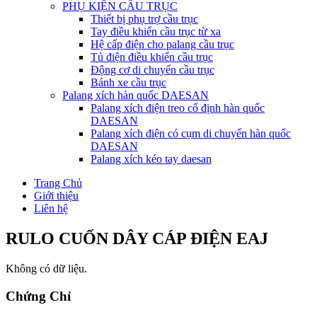
PHỤ KIỆN CẦU TRỤC
Thiết bị phụ trợ cầu trục
Tay điều khiển cầu trục từ xa
Hệ cấp điện cho palang cầu trục
Tủ điện điều khiển cầu trục
Động cơ di chuyển cầu trục
Bánh xe cầu trục
Palang xích hàn quốc DAESAN
Palang xích điện treo cố định hàn quốc
DAESAN
Palang xích điện có cụm di chuyển hàn quốc
DAESAN
Palang xích kéo tay daesan
Trang Chủ
Giới thiệu
Liên hệ
RULO CUỐN DÂY CÁP ĐIỆN EAJ
Không có dữ liệu.
Chứng Chỉ