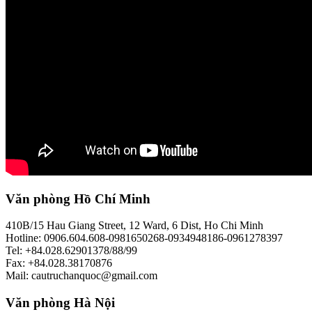
Văn phòng Hồ Chí Minh
410B/15 Hau Giang Street, 12 Ward, 6 Dist, Ho Chi Minh
Hotline: 0906.604.608-0981650268-0934948186-0961278397
Tel: +84.028.62901378/88/99
Fax: +84.028.38170876
Mail: cautruchanquoc@gmail.com
Văn phòng Hà Nội