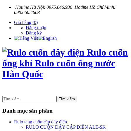
Hotline Hà Nội: 0975.046.936 Hotline Hồ Chí Minh:
090.660.4608
Giỏ hàng
(0)
Đăng nhập
Đăng ký
Tìm kiếm
Danh mục sản phẩm
Rulo tang cuốn cáp dây điện
RULO CUÔN DÂY CÁP ĐIỆN ALE-SK