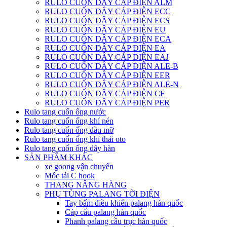
RULO CUỐN DÂY CÁP ĐIỆN ALM
RULO CUỐN DÂY CÁP ĐIỆN ECC
RULO CUỐN DÂY CÁP ĐIỆN ECS
RULO CUỐN DÂY CÁP ĐIỆN EU
RULO CUỐN DÂY CÁP ĐIỆN ECA
RULO CUỐN DÂY CÁP ĐIỆN EA
RULO CUỐN DÂY CÁP ĐIỆN EAJ
RULO CUỐN DÂY CÁP ĐIỆN ALE-B
RULO CUỐN DÂY CÁP ĐIỆN EER
RULO CUỐN DÂY CÁP ĐIỆN ALE-N
RULO CUỐN DÂY CÁP ĐIỆN CF
RULO CUỐN DÂY CÁP ĐIỆN PER
Rulo tang cuốn ống nước
Rulo tang cuốn ống khí nén
Rulo tang cuốn ống dầu mỡ
Rulo tang cuốn ống khí thải oto
Rulo tang cuốn ống dây hàn
SẢN PHẨM KHÁC
xe goong vận chuyển
Móc tải C hook
THANG NÂNG HÀNG
PHỤ TÙNG PALANG TỜI ĐIỆN
Tay bấm điều khiển palang hàn quốc
Cáp cẩu palang hàn quốc
Phanh palang cầu trục hàn quốc