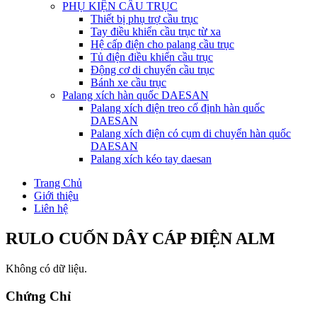
PHỤ KIỆN CẦU TRỤC
Thiết bị phụ trợ cầu trục
Tay điều khiển cầu trục từ xa
Hệ cấp điện cho palang cầu trục
Tủ điện điều khiển cầu trục
Động cơ di chuyển cầu trục
Bánh xe cầu trục
Palang xích hàn quốc DAESAN
Palang xích điện treo cố định hàn quốc
DAESAN
Palang xích điện có cụm di chuyển hàn quốc
DAESAN
Palang xích kéo tay daesan
Trang Chủ
Giới thiệu
Liên hệ
RULO CUỐN DÂY CÁP ĐIỆN ALM
Không có dữ liệu.
Chứng Chỉ