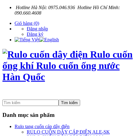
Hotline Hà Nội: 0975.046.936 Hotline Hồ Chí Minh:
090.660.4608
Giỏ hàng
(0)
Đăng nhập
Đăng ký
Tìm kiếm
Danh mục sản phẩm
Rulo tang cuốn cáp dây điện
RULO CUÔN DÂY CÁP ĐIỆN ALE-SK