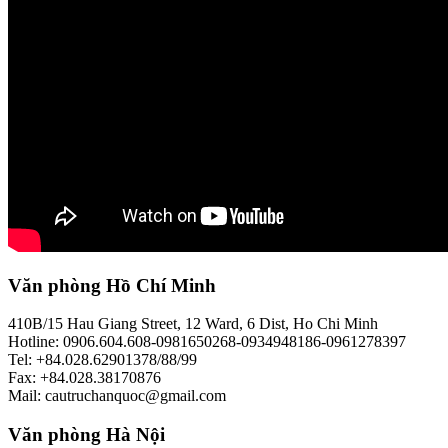
Văn phòng Hồ Chí Minh
410B/15 Hau Giang Street, 12 Ward, 6 Dist, Ho Chi Minh
Hotline: 0906.604.608-0981650268-0934948186-0961278397
Tel: +84.028.62901378/88/99
Fax: +84.028.38170876
Mail: cautruchanquoc@gmail.com
Văn phòng Hà Nội