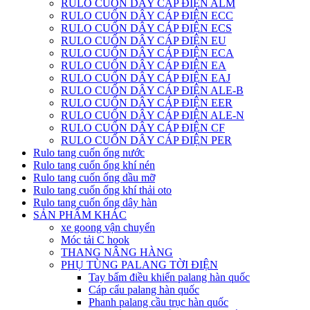
RULO CUỐN DÂY CÁP ĐIỆN ALM
RULO CUỐN DÂY CÁP ĐIỆN ECC
RULO CUỐN DÂY CÁP ĐIỆN ECS
RULO CUỐN DÂY CÁP ĐIỆN EU
RULO CUỐN DÂY CÁP ĐIỆN ECA
RULO CUỐN DÂY CÁP ĐIỆN EA
RULO CUỐN DÂY CÁP ĐIỆN EAJ
RULO CUỐN DÂY CÁP ĐIỆN ALE-B
RULO CUỐN DÂY CÁP ĐIỆN EER
RULO CUỐN DÂY CÁP ĐIỆN ALE-N
RULO CUỐN DÂY CÁP ĐIỆN CF
RULO CUỐN DÂY CÁP ĐIỆN PER
Rulo tang cuốn ống nước
Rulo tang cuốn ống khí nén
Rulo tang cuốn ống dầu mỡ
Rulo tang cuốn ống khí thải oto
Rulo tang cuốn ống dây hàn
SẢN PHẨM KHÁC
xe goong vận chuyển
Móc tải C hook
THANG NÂNG HÀNG
PHỤ TÙNG PALANG TỜI ĐIỆN
Tay bấm điều khiển palang hàn quốc
Cáp cẩu palang hàn quốc
Phanh palang cầu trục hàn quốc