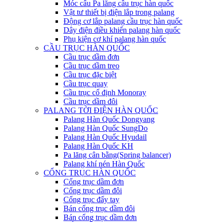
Móc cẩu Pa lăng cầu trục hàn quốc
Vật tư thiết bị điện lắp trong palang
Động cơ lắp palang cầu trục hàn quốc
Dây điện điều khiển palang hàn quốc
Phụ kiện cơ khí palang hàn quốc
CẦU TRỤC HÀN QUỐC
Cầu trục dầm đơn
Cầu trục dầm treo
Cầu trục đặc biệt
Cầu trục quay
Cầu trục cố định Monoray
Cầu trục dầm đôi
PALANG TỜI ĐIỆN HÀN QUỐC
Palang Hàn Quốc Dongyang
Palang Hàn Quốc SungDo
Palang Hàn Quốc Hyudail
Palang Hàn Quốc KH
Pa lăng cân bằng(Spring balancer)
Palang khí nén Hàn Quốc
CỔNG TRỤC HÀN QUỐC
Cổng trục dầm đơn
Cổng trục dầm đôi
Cổng trục đẩy tay
Bán cổng trục dầm đôi
Bán cổng trục dầm đơn