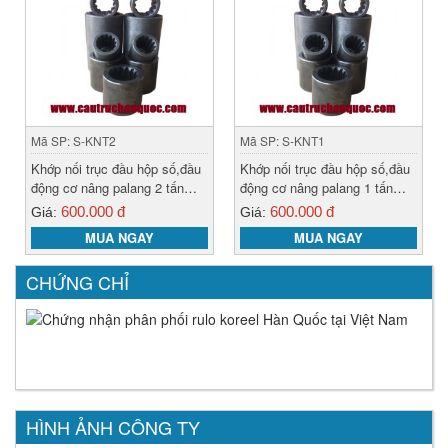
Mã SP: S-KNT2
Mã SP: S-KNT1
Khớp nối trục đầu hộp số,đầu
Khớp nối trục đầu hộp số,đầu
động cơ nâng palang 2 tấn
động cơ nâng palang 1 tấn
hàn quốc
hàn quốc
600.000 đ
600.000 đ
Giá:
Giá:
MUA NGAY
MUA NGAY
CHỨNG CHỈ
HÌNH ẢNH CÔNG TY