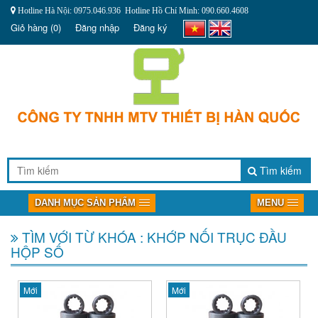
Hotline Hà Nội: 0975.046.936 Hotline Hồ Chí Minh: 090.660.4608
Giỏ hàng
(0)
Đăng nhập
Đăng ký
Tìm kiếm
DANH MỤC SẢN PHẨM
MENU
TÌM VỚI TỪ KHÓA : KHỚP NỐI TRỤC ĐẦU
HỘP SỐ
Mới
Mới