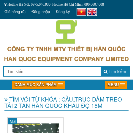
Hotline Hà Nội: 0975.046.936 Hotline Hồ Chí Minh: 090.660.4608
Giỏ hàng
(0)
Đăng nhập
Đăng ký
Tìm kiếm
DANH MỤC SẢN PHẨM
MENU
TÌM VỚI TỪ KHÓA : CẦU TRỤC DẦM TREO
TẢI 2 TẤN HÀN QUỐC KHẨU ĐỘ 15M
Mới