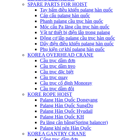
SPARE PARTS FOR HOIST
Tay bấm điều khiển palang hàn quốc
Cáp cẩu palang hàn quốc
Phanh palang cầu trục hàn quốc
Móc cẩu Pa lăng cầu trục hàn quốc
Vật tư thiết bị điện lắp trong palang
Động cơ lắp palang cầu trục hàn quốc
Dây điện điều khiển palang hàn quốc
Phụ kiện cơ khí palang hàn quốc
KOREA OVERHEAD CRANE
Cầu trục dầm đơn
Cầu trục dầm treo
Cầu trục đặc biệt
Cầu trục quay
Cầu trục cố định Monoray
Cầu trục dầm đôi
KORE ROPE HOIST
Palang Hàn Quốc Dongyang
Palang Hàn Quốc SungDo
Palang Hàn Quốc Hyudail
Palang Hàn Quốc KH
Pa lăng cân bằng(Spring balancer)
Palang khí nén Hàn Quốc
KOREA GANTRY CRANE
Cổng trục dầm đơn