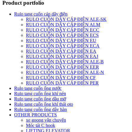
Product portfolio
Rulo tang cuốn cáp dây điện
RULO CUÔN DÂY CÁP ĐIỆN ALE-SK
RULO CUỐN DÂY CÁP ĐIỆN ALM
RULO CUỐN DÂY CÁP ĐIỆN ECC
RULO CUỐN DÂY CÁP ĐIỆN ECS
RULO CUỐN DÂY CÁP ĐIỆN EU
RULO CUỐN DÂY CÁP ĐIỆN ECA
RULO CUỐN DÂY CÁP ĐIỆN EA
RULO CUỐN DÂY CÁP ĐIỆN EAJ
RULO CUỐN DÂY CÁP ĐIỆN ALE-B
RULO CUỐN DÂY CÁP ĐIỆN EER
RULO CUỐN DÂY CÁP ĐIỆN ALE-N
RULO CUỐN DÂY CÁP ĐIỆN CF
RULO CUỐN DÂY CÁP ĐIỆN PER
Rulo tang cuốn ống nước
Rulo tang cuốn ống khí nén
Rulo tang cuốn ống dầu mỡ
Rulo tang cuốn ống khí thải oto
Rulo tang cuốn ống dây hàn
OTHER PRODUCTS
xe goong vận chuyển
Móc tải C hook
LIFTING ELEVATOR