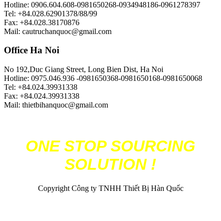
Hotline: 0906.604.608-0981650268-0934948186-0961278397
Tel: +84.028.62901378/88/99
Fax: +84.028.38170876
Mail: cautruchanquoc@gmail.com
Office Ha Noi
No 192,Duc Giang Street, Long Bien Dist, Ha Noi
Hotline: 0975.046.936 -0981650368-0981650168-0981650068
Tel: +84.024.39931338
Fax: +84.024.39931338
Mail: thietbihanquoc@gmail.com
ONE STOP SOURCING
SOLUTION !
Copyright Công ty TNHH Thiết Bị Hàn Quốc