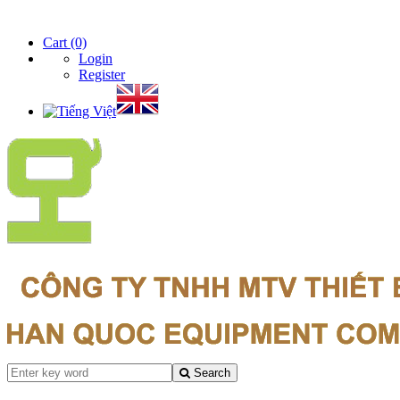
Hotline Hà Nội: 0975.046.936 Hotline Hồ Chí Minh: 090.660.4608
Cart
(0)
Login
Register
Search