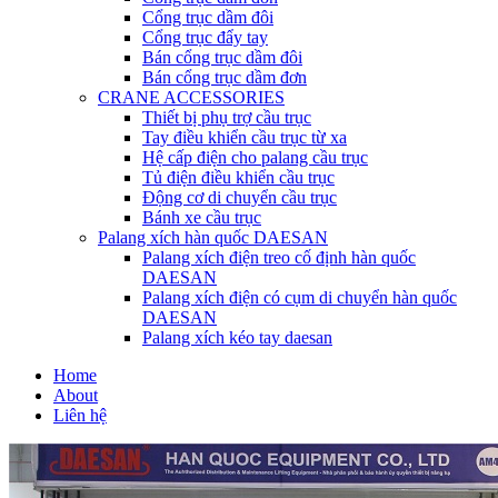
Cổng trục dầm đôi
Cổng trục đẩy tay
Bán cổng trục dầm đôi
Bán cổng trục dầm đơn
CRANE ACCESSORIES
Thiết bị phụ trợ cầu trục
Tay điều khiển cầu trục từ xa
Hệ cấp điện cho palang cầu trục
Tủ điện điều khiển cầu trục
Động cơ di chuyển cầu trục
Bánh xe cầu trục
Palang xích hàn quốc DAESAN
Palang xích điện treo cố định hàn quốc
DAESAN
Palang xích điện có cụm di chuyển hàn quốc
DAESAN
Palang xích kéo tay daesan
Home
About
Liên hệ