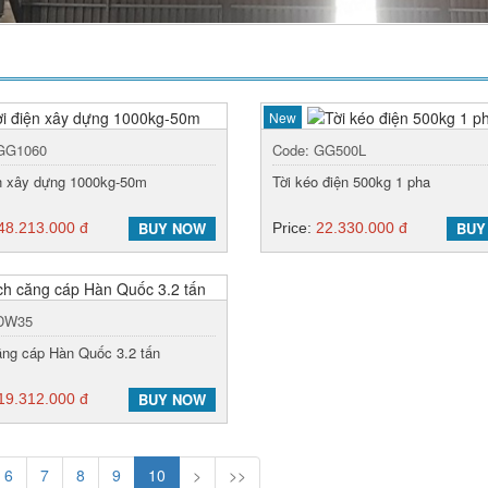
New
 GG1060
Code: GG500L
ện xây dựng 1000kg-50m
Tời kéo điện 500kg 1 pha
BUY NOW
BUY
48.213.000 đ
Price:
22.330.000 đ
 DW35
ăng cáp Hàn Quốc 3.2 tấn
BUY NOW
19.312.000 đ
6
7
8
9
10
>
>>