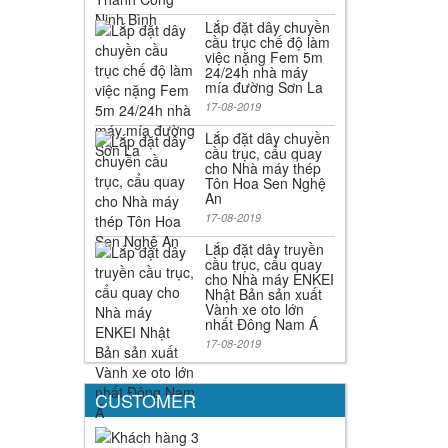
Lắp đặt dây chuyền
cầu trục chế độ làm
việc nặng Fem 5m
24/24h nhà máy
mía đường Sơn La
17-08-2019
Lắp đặt dây chuyền
cầu trục, cẩu quay
cho Nhà máy thép
Tôn Hoa Sen Nghệ
An
17-08-2019
Lắp đặt dây truyền
cầu trục, cẩu quay
cho Nhà máy ENKEI
Nhật Bản sản xuất
Vành xe oto lớn
nhất Đông Nam Á
17-08-2019
CUSTOMER