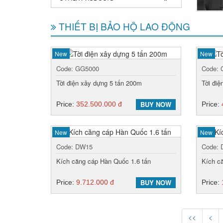
THIẾT BỊ BẢO HỘ LAO ĐỘNG
New
New
Code: GG5000
Code:
Tời điện xây dựng 5 tấn 200m
Tời đi
BUY NOW
Price:
352.500.000 đ
Price:
New
New
Code: DW15
Code:
Kích căng cáp Hàn Quốc 1.6 tấn
Kích c
BUY NOW
Price:
9.712.000 đ
Price:
<<
<